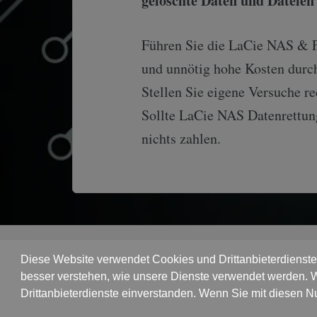
gelöschte Daten und Dateien
Führen Sie die LaCie NAS & F
und unnötig hohe Kosten durc
Stellen Sie eigene Versuche re
Sollte LaCie NAS Datenrettun
nichts zahlen.
Diese Website verwendet Cookies und Drittanbieterdienste,
besser verstehen, wie unsere Dienste verwendet werden. W
Drittanbieterdienste einverstanden. Wenn Sie mit diesen N
Datenrettung Hamburg
© Copyright 2018