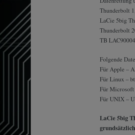
Datenrettung 
Thunderbolt 
LaCie 5big T
Thunderbolt 
TB LAC90004
Folgende Date
Für Apple – 
Für Linux – bt
Für Microsof
Für UNIX – U
LaCie 5big Th
grundsätzlich