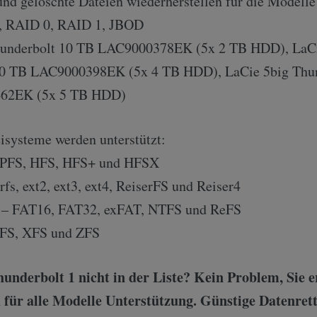
und gelöschte Dateien wiederherstellen für die Modelle
1, RAID 0, RAID 1, JBOD
hunderbolt 10 TB LAC9000378EK (5x 2 TB HDD), LaCi
20 TB LAC9000398EK (5x 4 TB HDD), LaCie 5big Thun
62EK (5x 5 TB HDD)
isysteme werden unterstützt:
APFS, HFS, HFS+ und HFSX
rfs, ext2, ext3, ext4, ReiserFS und Reiser4
t – FAT16, FAT32, exFAT, NTFS und ReFS
FS, XFS und ZFS
underbolt 1 nicht in der Liste? Kein Problem, Sie e
 für alle Modelle Unterstützung. Günstige Datenrett