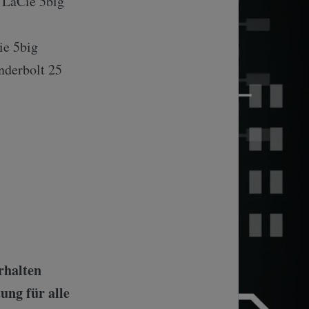
 LaCie 5big
e 5big
derbolt 25
rhalten
ung für alle