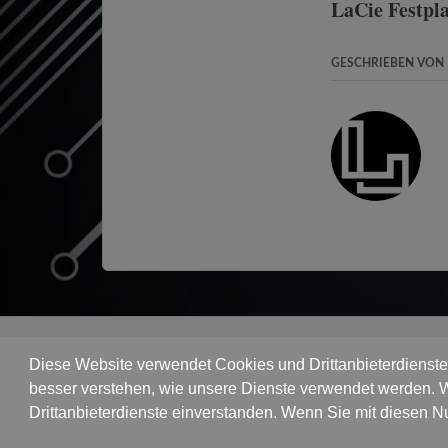
LaCie Festpla
GESCHRIEBEN VON
Diese Website verwendet Cookies und Drittanbieterdienste,
besser verstehen, wie unsere Dienste verwendet werden. W
Drittanbieterdienste einverstanden. Wenn Sie mit diesen N
Datenrettung Hamburg
© Copyright 2018