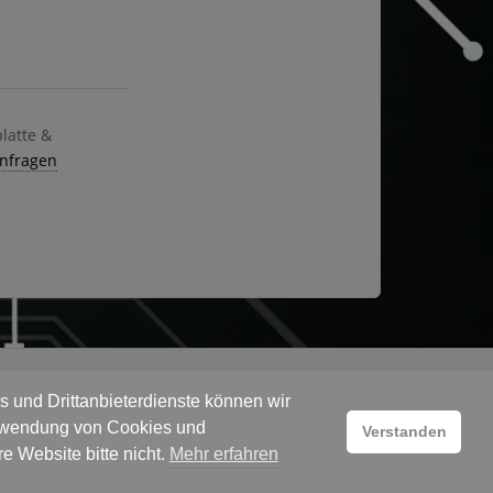
platte &
anfragen
 und Drittanbieterdienste können wir
Verwendung von Cookies und
Verstanden
e Website bitte nicht.
Mehr erfahren
5.0 Sterne bei 424 Google-Rezensionen