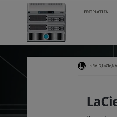
FESTPLATTEN
in
RAID
,
LaCie
,
NA
LaCi